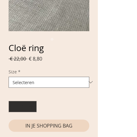
Cloë ring
Normale
Verkoopprijs
 € 22,00 
€ 8,80
prijs
Size
*
Aantal
*
IN JE SHOPPING BAG