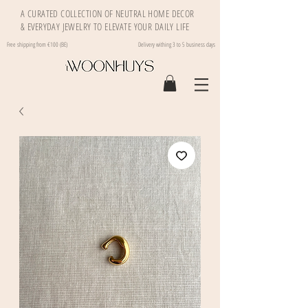
A CURATED COLLECTION OF NEUTRAL HOME DECOR
& EVERYDAY JEWELRY TO ELEVATE YOUR DAILY LIFE
Free shipping from €100 (BE)
Delivery withing 3 to 5 business days