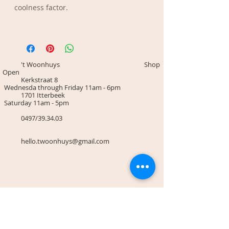
coolness factor.
Materiaal: Stainless steel
Afm.: 1,7 cm
Kleur: Goud
't Woonhuys Shop
Open
Kerkstraat 8
Wednesda through Friday 11am - 6pm
1701 Itterbeek
Saturday 11am - 5pm
0497/39.34.03
hello.twoonhuys@gmail.com
Terms & Conditions