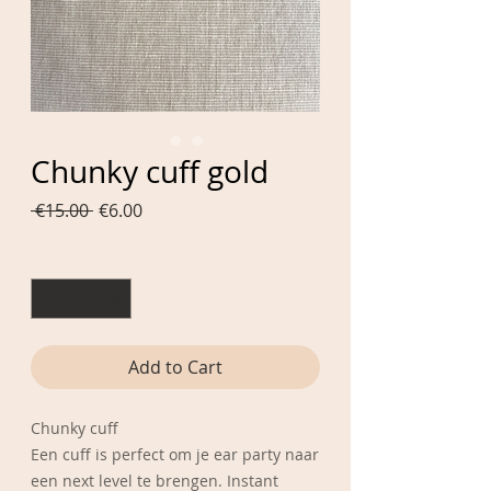
Chunky cuff gold
Regular
Sale
 €15.00 
€6.00
Price
Price
Quantity
*
Add to Cart
Chunky cuff
Een cuff is perfect om je ear party naar
een next level te brengen. Instant