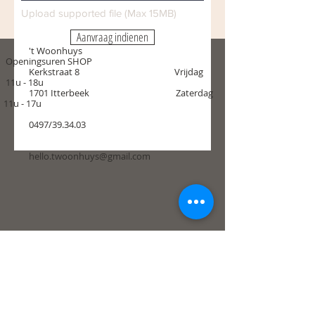
Upload supported file (Max 15MB)
Aanvraag indienen
't Woonhuys
Openingsuren SHOP
Kerkstraat 8 Vrijdag
11u - 18u
1701 Itterbeek Zaterdag
11u - 17u
0497/39.34.03
hello.twoonhuys@gmail.com
Algemene voorwaarden
Betaalmethoden