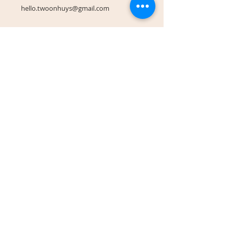
hello.twoonhuys@gmail.com
Algemene voorwaarden
Betaalmethoden
Verzenden en retourneren
Contact
Affiliate
© 't Woonhuys