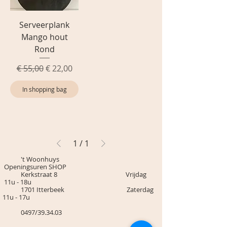
Serveerplank
Mango hout
Rond
Normale prijs
Verkoopprijs
€ 55,00
€ 22,00
In shopping bag
1
/
1
't Woonhuys
Openingsuren SHOP
Kerkstraat 8 Vrijdag
11u - 18u
1701 Itterbeek Zaterdag
11u - 17u
0497/39.34.03