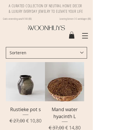
A CURATED COLLECTION OF NEUTRAL HOME DECOR
& LUXURY EVERYDAY JEWELRY TO ELEVATE YOUR LIFE
Gratis verzending vanaf €100 (BE)
Levering binnen 3-5 werkdagen (BE)
Rustieke pot s
Mand water
hyacinth L
Normale prijs
Verkoopprijs
€ 27,00
€ 10,80
Normale prijs
Verkoopprijs
€ 37,00
€ 14,80