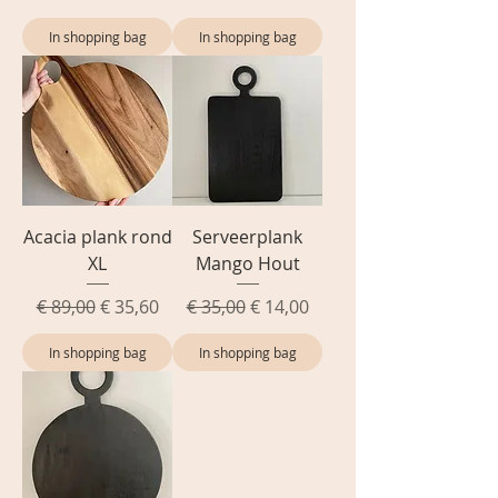
In shopping bag
In shopping bag
Acacia plank rond
Serveerplank
XL
Mango Hout
Normale prijs
Verkoopprijs
Normale prijs
Verkoopprijs
€ 89,00
€ 35,60
€ 35,00
€ 14,00
In shopping bag
In shopping bag