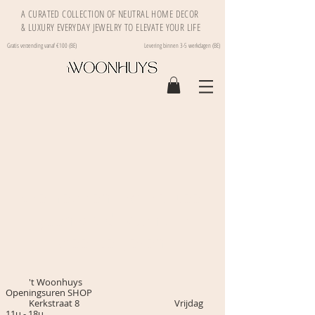
A CURATED COLLECTION OF NEUTRAL HOME DECOR
& LUXURY EVERYDAY JEWELRY TO ELEVATE YOUR LIFE
Gratis verzending vanaf €100 (BE)
Levering binnen 3-5 werkdagen (BE)
We hebben momenteel
geen producten om
weer te geven.
't Woonhuys
Openingsuren SHOP
Kerkstraat 8 Vrijdag
11u - 18u