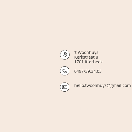
't Woonhuys Op
Kerkstraat 8 Vri
1701 Itterbeek Zat
0497/39.34.03
hello.twoonhuys@gmail.com
© 't Woonhuys