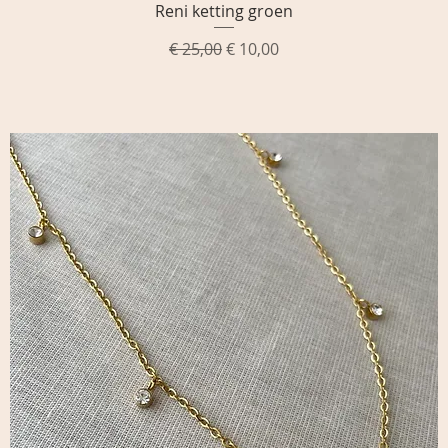
Reni ketting groen
Snel overzicht
Normale prijs
Verkoopprijs
€ 25,00
€ 10,00