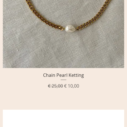
Chain Pearl Ketting
Snel overzicht
Normale prijs
Verkoopprijs
€ 25,00
€ 10,00