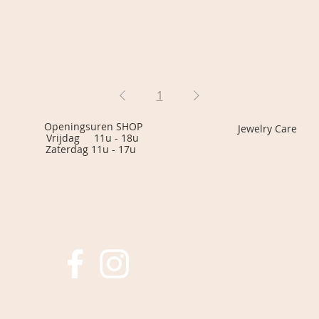
1
eningsuren SHOP
Jewelry Care
jdag 11u - 18u
erdag 11u - 17u