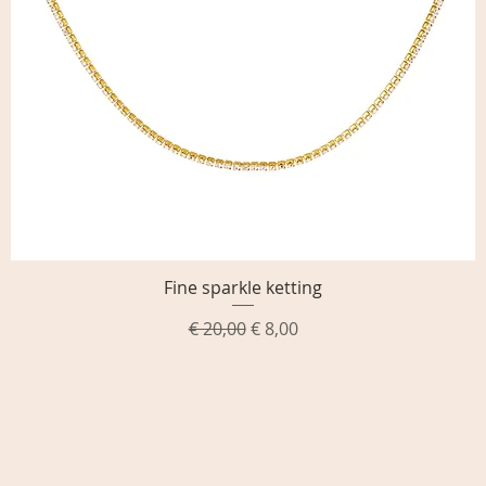
Fine sparkle ketting
Snel overzicht
Normale prijs
Verkoopprijs
€ 20,00
€ 8,00