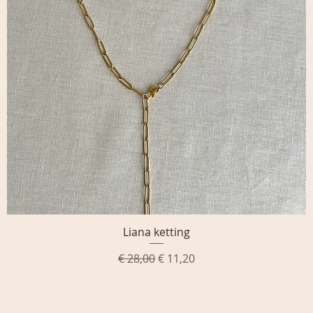
Liana ketting
Snel overzicht
Normale prijs
Verkoopprijs
€ 28,00
€ 11,20