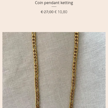
Coin pendant ketting
Snel overzicht
Normale prijs
Verkoopprijs
€ 27,00
€ 10,80