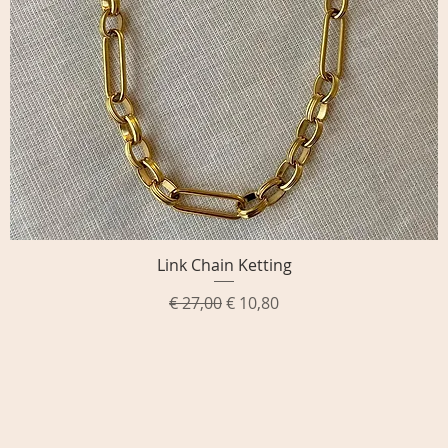
Link Chain Ketting
Snel overzicht
Normale prijs
Verkoopprijs
€ 27,00
€ 10,80