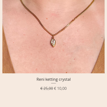
Reni ketting crystal
Snel overzicht
Normale prijs
Verkoopprijs
€ 25,00
€ 10,00