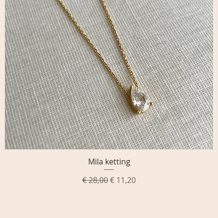
Mila ketting
Snel overzicht
Normale prijs
Verkoopprijs
€ 28,00
€ 11,20