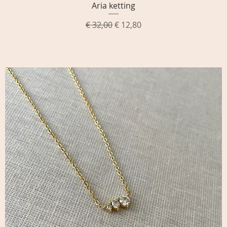
Aria ketting
Snel overzicht
Normale prijs
Verkoopprijs
€ 32,00
€ 12,80