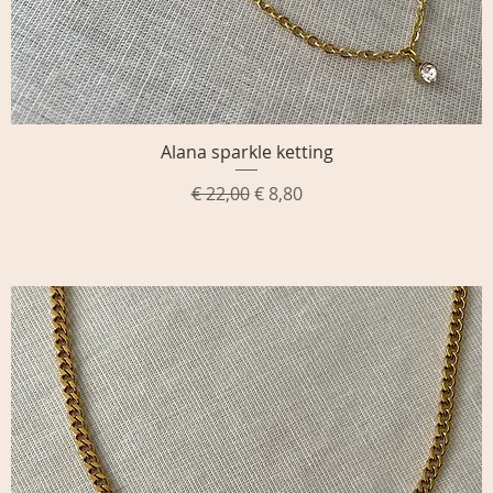
Alana sparkle ketting
Snel overzicht
Normale prijs
Verkoopprijs
€ 22,00
€ 8,80