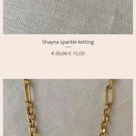
Shayna sparkle ketting
Snel overzicht
Normale prijs
Verkoopprijs
€ 25,00
€ 10,00