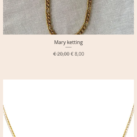
Mary ketting
Snel overzicht
Normale prijs
Verkoopprijs
€ 20,00
€ 8,00