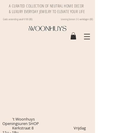
A CURATED COLLECTION OF NEUTRAL HOME DECOR
& LUXURY EVERYDAY JEWELRY TO ELEVATE YOUR LIFE
Gratis verzending vanaf €100 (BE)
Levering binnen 3-5 werkdagen (BE)
We hebben momenteel
geen producten om
weer te geven.
't Woonhuys
Openingsuren SHOP
Kerkstraat 8 Vrijdag
11u - 18u