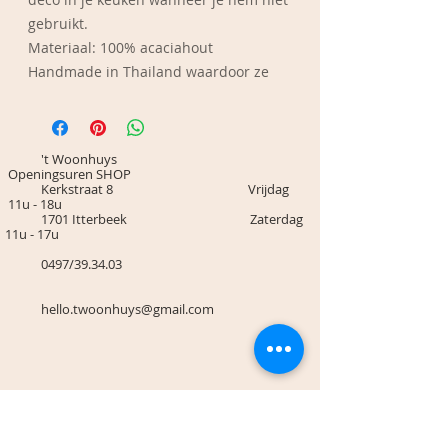
gebruikt.
Materiaal: 100% acaciahout
Handmade in Thailand waardoor ze
stuk voor stuk uniek zijn.
Afmetingen: Diameter 50cm (met
handvat 59cm x 1cm h)
't Woonhuys
Care instructions: Handwas met zeep,
Openingsuren SHOP
Kerkstraat 8 Vrijdag
niet laten weken in water. Vermijd
11u - 18u
wasmiddel op basis van citrus. Je kan
1701 Itterbeek Zaterdag
11u - 17u
de plank af en toe insmeren met een
natuurlijke olie om het hout te
0497/39.34.03
onderhouden.
hello.twoonhuys@gmail.com