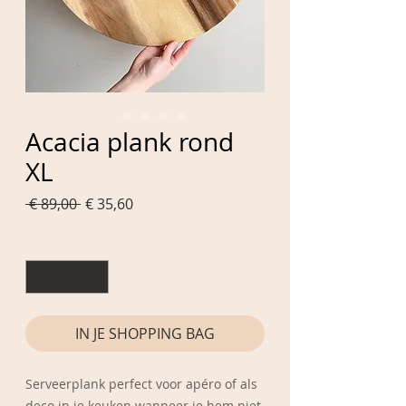
Acacia plank rond
XL
Normale
Verkoopprijs
 € 89,00 
€ 35,60
prijs
Aantal
*
IN JE SHOPPING BAG
Serveerplank perfect voor apéro of als
deco in je keuken wanneer je hem niet