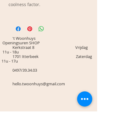
coolness factor.
Materiaal: Stainless steel
Afm.: 1,7 cm
Kleur: Goud
't Woonhuys
Openingsuren SHOP
Kerkstraat 8 Vrijdag
11u - 18u
1701 Itterbeek Zaterdag
11u - 17u
0497/39.34.03
hello.twoonhuys@gmail.com
Algemene voorwaarden