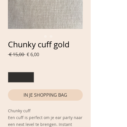
Chunky cuff gold
Normale
Verkoopprijs
 € 15,00 
€ 6,00
prijs
Aantal
*
IN JE SHOPPING BAG
Chunky cuff
Een cuff is perfect om je ear party naar
een next level te brengen. Instant