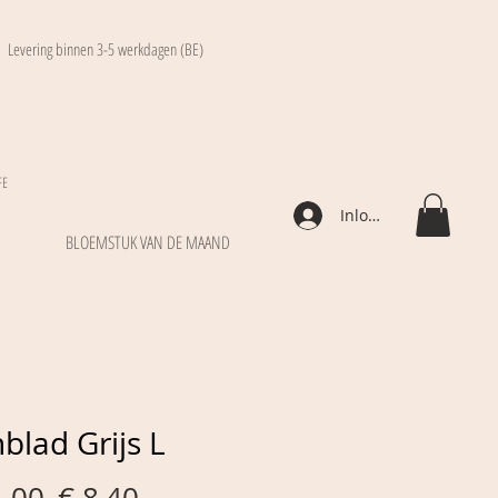
Levering binnen 3-5 werkdagen (BE)
FE
Inloggen
BLOEMSTUK VAN DE MAAND
blad Grijs L
Normale
Verkoopprijs
1,00 
€ 8,40