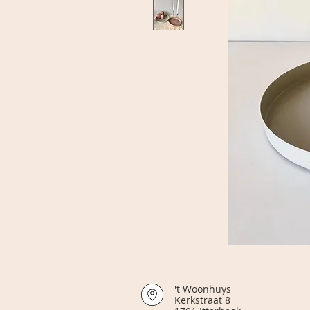
't Woonhuys Op
Kerkstraat 8 Vri