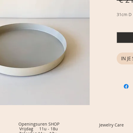
31cm D
Aantal
*
IN J
eningsuren SHOP
Jewelry Care
jdag 11u - 18u