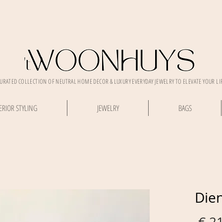
CURATED COLLECTION OF NEUTRAL HOME DECOR & LUXURY EVERYDAY JEWELRY TO ELEVATE YOUR LI
ERIOR STYLING
JEWELRY
BAGS
Dien
 € 2