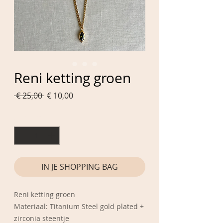
Reni ketting groen
Normale
Verkoopprijs
 € 25,00 
€ 10,00
prijs
Aantal
*
IN JE SHOPPING BAG
Reni ketting groen
Materiaal: Titanium Steel gold plated +
zirconia steentje