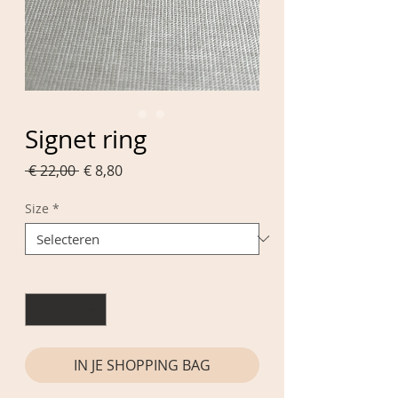
Signet ring
Normale
Verkoopprijs
 € 22,00 
€ 8,80
prijs
Size
*
Aantal
*
IN JE SHOPPING BAG