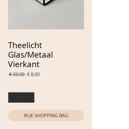
Theelicht
Glas/Metaal
Vierkant
Normale
Verkoopprijs
 € 20,00 
€ 8,00
prijs
Aantal
*
IN JE SHOPPING BAG