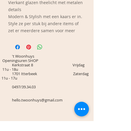
Vierkant glazen theelicht met metalen
details
Modern & Stylish met een kaars er in.
Style ze per stuk bij andere items of
zet er meerdere samen voor meer
impact.
Afmetingen: 11,5cm h x 10cm b x 10cm
l
't Woonhuys
Openingsuren SHOP
Kerkstraat 8 Vrijdag
11u - 18u
1701 Itterbeek Zaterdag
11u - 17u
0497/39.34.03
hello.twoonhuys@gmail.com