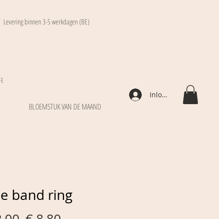
Levering binnen 3-5 werkdagen (BE)
FE
Inloggen
BLOEMSTUK VAN DE MAAND
le band ring
Normale
Verkoopprijs
2,00 
€ 8,80