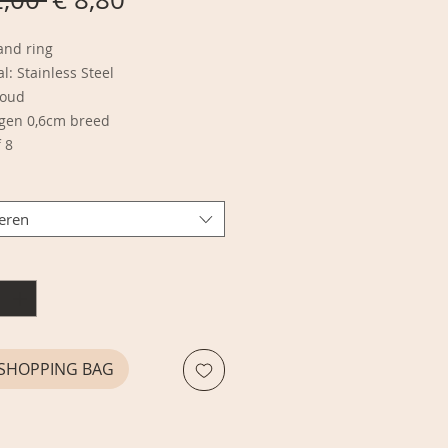
prijs
band ring
l: Stainless Steel
Goud
gen 0,6cm breed
f 8
teren
E SHOPPING BAG