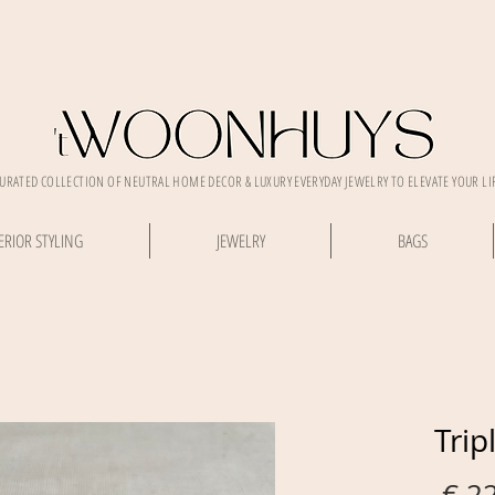
CURATED COLLECTION OF NEUTRAL HOME DECOR & LUXURY EVERYDAY JEWELRY TO ELEVATE YOUR LI
ERIOR STYLING
JEWELRY
BAGS
Trip
 € 2