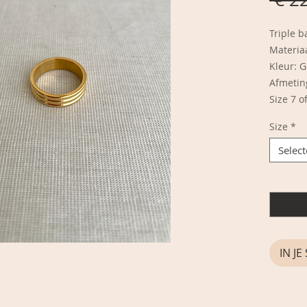
Triple 
Materiaa
Kleur: 
Afmetin
Size 7 o
Size
*
Selec
Aantal
*
IN J