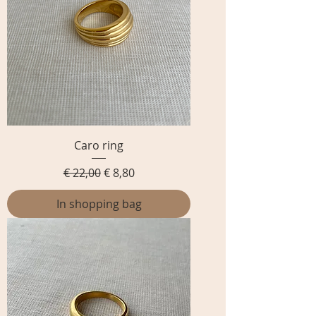
Caro ring
Normale prijs
Verkoopprijs
€ 22,00
€ 8,80
In shopping bag