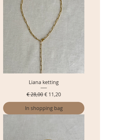
Liana ketting
Normale prijs
Verkoopprijs
€ 28,00
€ 11,20
In shopping bag