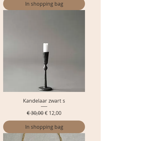
In shopping bag
Kandelaar zwart s
Normale prijs
Verkoopprijs
€ 30,00
€ 12,00
In shopping bag