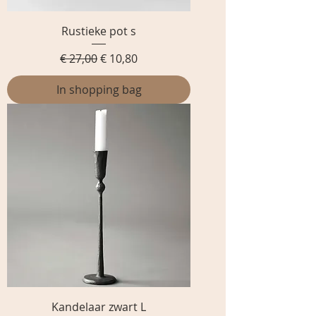
Rustieke pot s
Normale prijs
Verkoopprijs
€ 27,00
€ 10,80
In shopping bag
Kandelaar zwart L