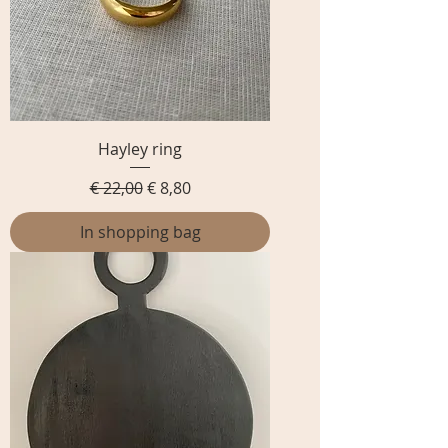
Hayley ring
Normale prijs
Verkoopprijs
€ 22,00
€ 8,80
In shopping bag