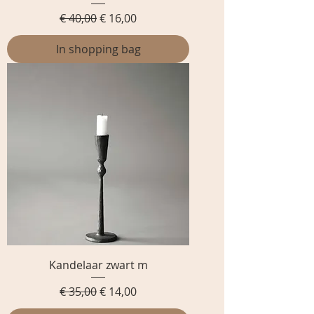
Normale prijs
Verkoopprijs
€ 40,00
€ 16,00
In shopping bag
Kandelaar zwart m
Normale prijs
Verkoopprijs
€ 35,00
€ 14,00