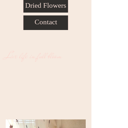
Dried Flowers
Contact
Events
Live life in full bloom
Wij vinden het super leuk om conceptueel te
werken of zelf een bloemeninstallatie op maat te
mogen bedenken. Voor verschillende
gelegenheden/events verzorgen wij graag de
bloemen. Voor communies, bedrijfsevents
& andere feesten denken wij graag mee om
bloemwerk om maat te creëren.